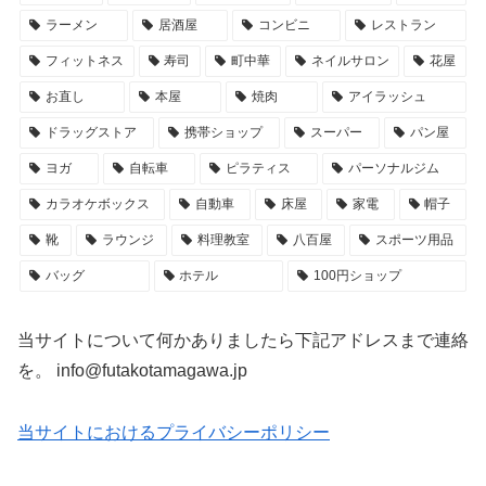
ラーメン
居酒屋
コンビニ
レストラン
フィットネス
寿司
町中華
ネイルサロン
花屋
お直し
本屋
焼肉
アイラッシュ
ドラッグストア
携帯ショップ
スーパー
パン屋
ヨガ
自転車
ピラティス
パーソナルジム
カラオケボックス
自動車
床屋
家電
帽子
靴
ラウンジ
料理教室
八百屋
スポーツ用品
バッグ
ホテル
100円ショップ
当サイトについて何かありましたら下記アドレスまで連絡
を。 info@futakotamagawa.jp
当サイトにおけるプライバシーポリシー