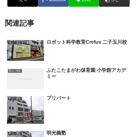
関連記事
ロボット科学教育Crefus 二子玉川校
学ぶ・育む
ふたこたまがわ保育園 小学館アカデ
学ぶ・育む
ミー
プリバート
学ぶ・育む
明光義塾
学ぶ・育む