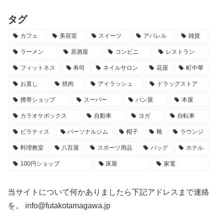
タグ
カフェ
美容室
スイーツ
アパレル
雑貨
ラーメン
居酒屋
コンビニ
レストラン
フィットネス
寿司
ネイルサロン
花屋
町中華
お直し
焼肉
アイラッシュ
ドラッグストア
携帯ショップ
スーパー
パン屋
本屋
カラオケボックス
自動車
ヨガ
自転車
ピラティス
パーソナルジム
帽子
靴
ラウンジ
料理教室
八百屋
スポーツ用品
バッグ
ホテル
100円ショップ
床屋
家電
当サイトについて何かありましたら下記アドレスまで連絡
を。 info@futakotamagawa.jp