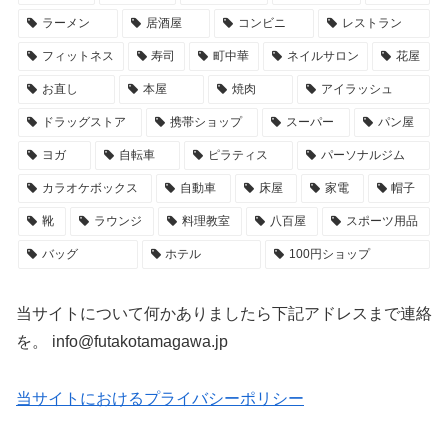
ラーメン
居酒屋
コンビニ
レストラン
フィットネス
寿司
町中華
ネイルサロン
花屋
お直し
本屋
焼肉
アイラッシュ
ドラッグストア
携帯ショップ
スーパー
パン屋
ヨガ
自転車
ピラティス
パーソナルジム
カラオケボックス
自動車
床屋
家電
帽子
靴
ラウンジ
料理教室
八百屋
スポーツ用品
バッグ
ホテル
100円ショップ
当サイトについて何かありましたら下記アドレスまで連絡
を。 info@futakotamagawa.jp
当サイトにおけるプライバシーポリシー