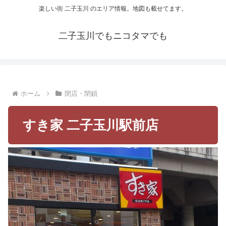
楽しい街 二子玉川 のエリア情報。地図も載せてます。
二子玉川でもニコタマでも
ホーム
閉店・閉鎖
すき家 二子玉川駅前店