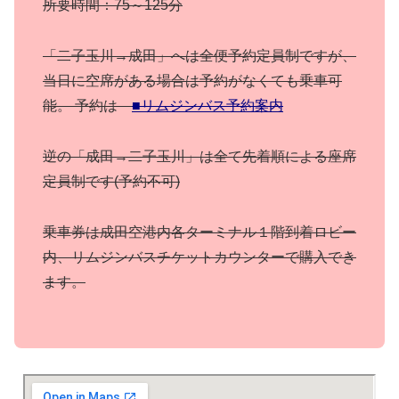
所要時間：75～125分
「二子玉川→成田」へは全便予約定員制ですが、
当日に空席がある場合は予約がなくても乗車可
能。 予約は
■リムジンバス予約案内
逆の「成田→二子玉川」は全て先着順による座席
定員制です(予約不可)
乗車券は成田空港内各ターミナル１階到着ロビー
内、リムジンバスチケットカウンターで購入でき
ます。