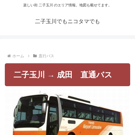
楽しい街 二子玉川 のエリア情報。地図も載せてます。
二子玉川でもニコタマでも
ホーム
直行バス
二子玉川 → 成田 直通バス