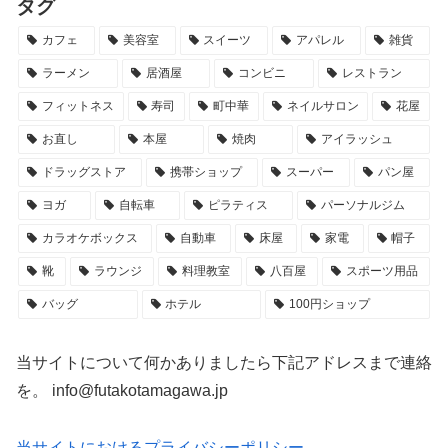
タグ
カフェ
美容室
スイーツ
アパレル
雑貨
ラーメン
居酒屋
コンビニ
レストラン
フィットネス
寿司
町中華
ネイルサロン
花屋
お直し
本屋
焼肉
アイラッシュ
ドラッグストア
携帯ショップ
スーパー
パン屋
ヨガ
自転車
ピラティス
パーソナルジム
カラオケボックス
自動車
床屋
家電
帽子
靴
ラウンジ
料理教室
八百屋
スポーツ用品
バッグ
ホテル
100円ショップ
当サイトについて何かありましたら下記アドレスまで連絡
を。 info@futakotamagawa.jp
当サイトにおけるプライバシーポリシー