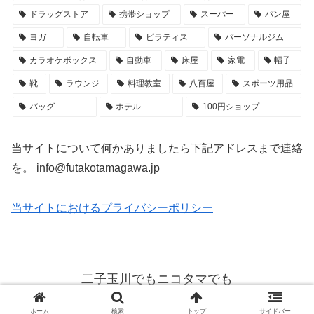
ドラッグストア
携帯ショップ
スーパー
パン屋
ヨガ
自転車
ピラティス
パーソナルジム
カラオケボックス
自動車
床屋
家電
帽子
靴
ラウンジ
料理教室
八百屋
スポーツ用品
バッグ
ホテル
100円ショップ
当サイトについて何かありましたら下記アドレスまで連絡
を。 info@futakotamagawa.jp
当サイトにおけるプライバシーポリシー
二子玉川でもニコタマでも
© 2010 二子玉川でもニコタマでも.
ホーム
検索
トップ
サイドバー