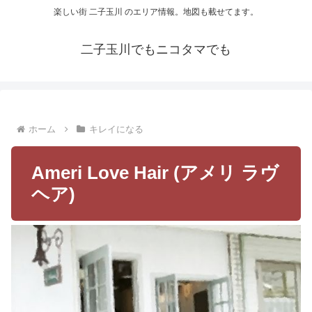
楽しい街 二子玉川 のエリア情報。地図も載せてます。
二子玉川でもニコタマでも
ホーム
キレイになる
Ameri Love Hair (アメリ ラヴ
ヘア)