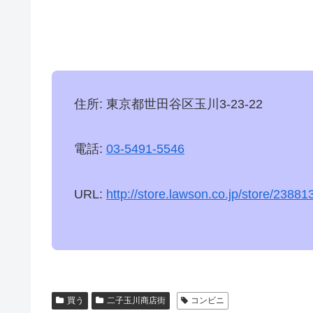
住所: 東京都世田谷区玉川3-23-22
電話:
03-5491-5546
URL:
http://store.lawson.co.jp/store/23881
買う
二子玉川商店街
コンビニ