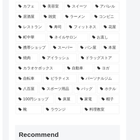
カフェ
美容室
スイーツ
アパレル
居酒屋
雑貨
ラーメン
コンビニ
レストラン
寿司
フィットネス
花屋
町中華
ネイルサロン
お直し
携帯ショップ
スーパー
パン屋
本屋
焼肉
アイラッシュ
ドラッグストア
カラオケボックス
自動車
ヨガ
自転車
ピラティス
パーソナルジム
八百屋
スポーツ用品
バッグ
ホテル
100円ショップ
床屋
家電
帽子
靴
ラウンジ
料理教室
Recommend