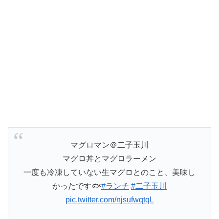
マグロマン＠二子玉川
マグロ丼とマグロラーメン
一度も冷凍していない生マグロとのこと、美味し
かったです🐟
#ランチ
#二子玉川
pic.twitter.com/njsufwqtqL