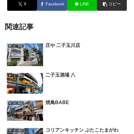
X
Facebook
LINE
コピー
関連記事
庄や 二子玉川店
食べる・飲む
二子玉酒場 八
食べる・飲む
焼鳥BABE
食べる・飲む
コリアンキッチン ぶたこたまがわ
食べる・飲む