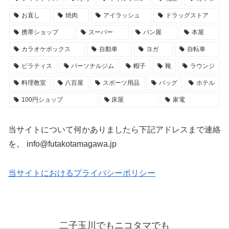
お直し
焼肉
アイラッシュ
ドラッグストア
携帯ショップ
スーパー
パン屋
本屋
カラオケボックス
自動車
ヨガ
自転車
ピラティス
パーソナルジム
帽子
靴
ラウンジ
料理教室
八百屋
スポーツ用品
バッグ
ホテル
100円ショップ
床屋
家電
当サイトについて何かありましたら下記アドレスまで連絡
を。 info@futakotamagawa.jp
当サイトにおけるプライバシーポリシー
二子玉川でもニコタマでも