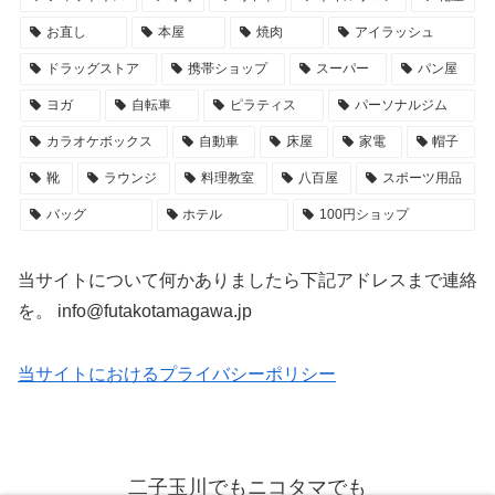
お直し
本屋
焼肉
アイラッシュ
ドラッグストア
携帯ショップ
スーパー
パン屋
ヨガ
自転車
ピラティス
パーソナルジム
カラオケボックス
自動車
床屋
家電
帽子
靴
ラウンジ
料理教室
八百屋
スポーツ用品
バッグ
ホテル
100円ショップ
当サイトについて何かありましたら下記アドレスまで連絡
を。 info@futakotamagawa.jp
当サイトにおけるプライバシーポリシー
二子玉川でもニコタマでも