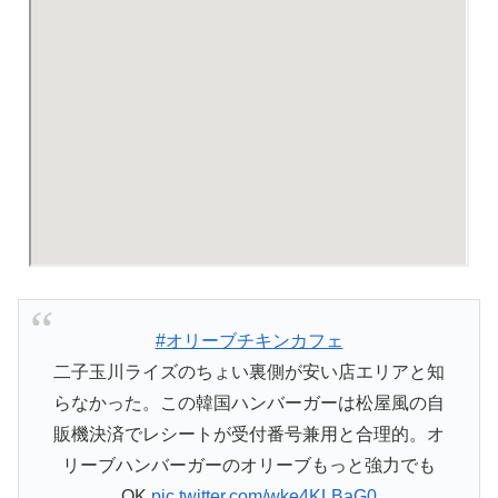
#オリーブチキンカフェ
二子玉川ライズのちょい裏側が安い店エリアと知
らなかった。この韓国ハンバーガーは松屋風の自
販機決済でレシートが受付番号兼用と合理的。オ
リーブハンバーガーのオリーブもっと強力でも
OK
pic.twitter.com/wke4KLBaG0