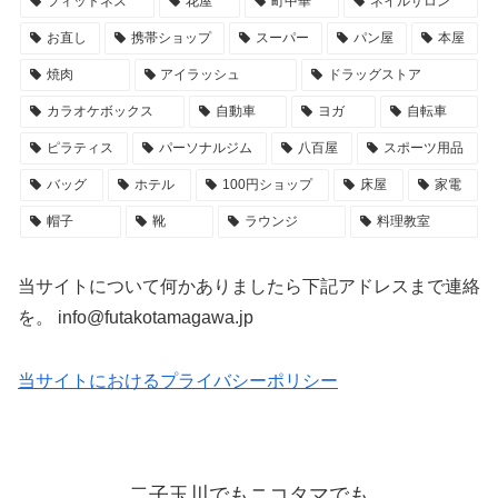
フィットネス
花屋
町中華
ネイルサロン
お直し
携帯ショップ
スーパー
パン屋
本屋
焼肉
アイラッシュ
ドラッグストア
カラオケボックス
自動車
ヨガ
自転車
ピラティス
パーソナルジム
八百屋
スポーツ用品
バッグ
ホテル
100円ショップ
床屋
家電
帽子
靴
ラウンジ
料理教室
当サイトについて何かありましたら下記アドレスまで連絡
を。 info@futakotamagawa.jp
当サイトにおけるプライバシーポリシー
二子玉川でもニコタマでも